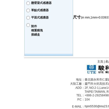
懸臂梁式感應器
單點式感應器
尺寸
平面式感應器
(in mm,1mm=0.03937
附件
稱重糢塊
接綫盒
主頁
|
産
地址：
臺北縣永和市仁愛路1
大陸工厰：
廈門市火炬高技朮
ADD：
2F, NO.2-1,Lane1
TAIPEI TAIWAN, R
TEL：
+886-2-29258498
P.C：
104
hjim5530@ms23.hi
E-MAIL：