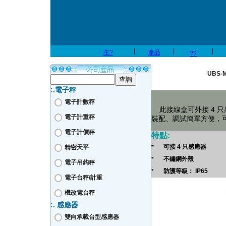
|
|
|
主?
產品
??
UBS-
:.電子秤
電子計數秤
    此接線盒可外接 
電子計重秤
裝配、調試簡單方便，
電子計價秤
特點:
可接 4 只感應器
精密天平
*
不鏽鋼外殼
*
電子吊鈎秤
防護等級： IP65
*
電子台秤/計重
機改電台秤
:. 感應器
雙向承載台型感應器