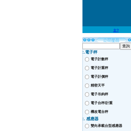
主?
:.電子秤
電子計數秤
電子計重秤
電子計價秤
精密天平
電子吊鈎秤
電子台秤/計重
機改電台秤
:. 感應器
雙向承載台型感應器