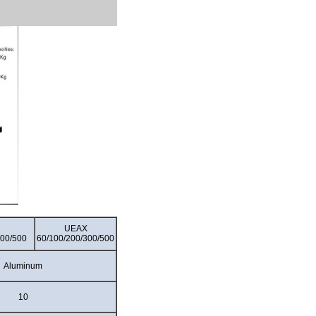
UEAX
300/500
60/100/200/300/500
Aluminum
10