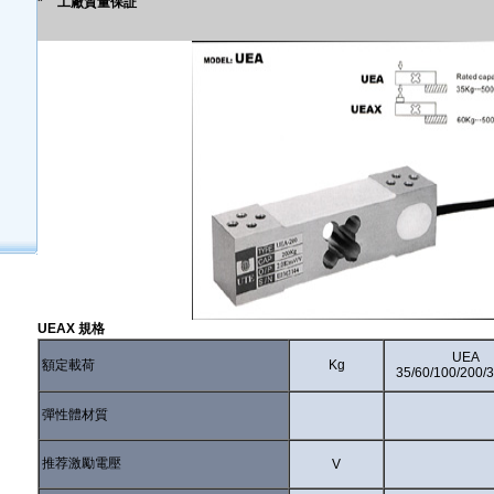
*
工廠質量保証
UEAX 規格
UEA
額定載荷
Kg
35/60/100/200/
彈性體材質
推荐激勵電壓
V