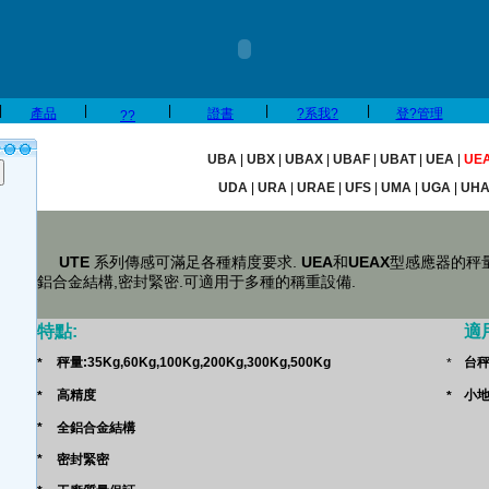
|
|
|
|
|
產品
證書
?系我?
登?管理
??
UBA
|
UBX
|
UBAX
|
UBAF
|
UBAT
|
UEA
|
UE
UDA
|
URA
|
URAE
|
UFS
|
UMA
|
UGA
|
UH
UTE
 系列傳感可滿足各種精度要求.
 UEA
和
UEAX
型感應器的秤量從3
特點:
適
秤量:35Kg,60Kg,100Kg,200Kg,300Kg,500Kg
台
*
*
高精度
小
*
*
*
全鋁合金結構
*
密封緊密