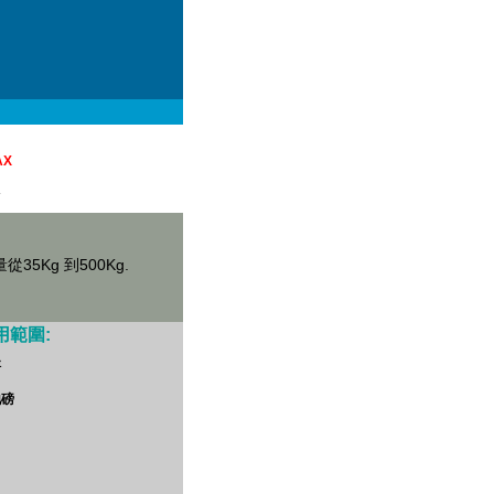
AX
A
5Kg 到500Kg.

用範圍:
秤
地磅