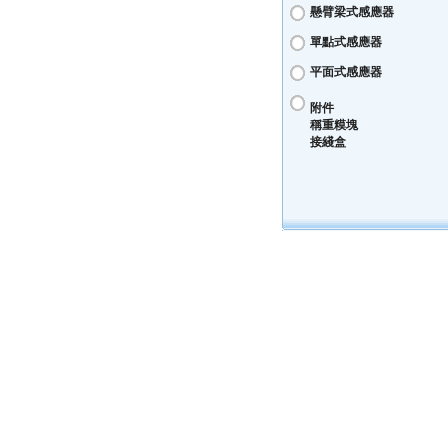
懸臂梁式感應器
單點式感應器
平面式感應器
附件
稱重糢塊
接綫盒