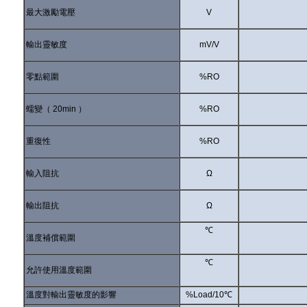
最大激勵電壓
V
輸出靈敏度
mV/V
零點範圍
%RO
蠕變（ 20min ）
%RO
重復性
%RO
輸入阻抗
Ω
輸出阻抗
Ω
℃
溫度補償範圍
℃
允許使用溫度範圍
溫度對輸出靈敏度的影響
%Load/10℃