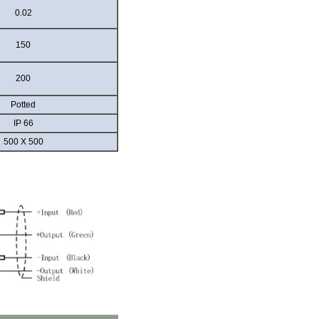
0.02
150
200
Potted
IP 66
500 X 500