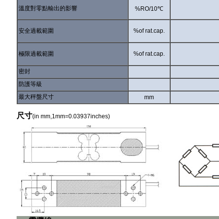
溫度對零點輸出的影響
%RO/10℃
安全過載範圍
%of rat.cap.
極限過載範圍
%of rat.cap.
密封
防護等級
最大秤盤尺寸
mm
尺寸
(in mm,1mm=0.03937inches)